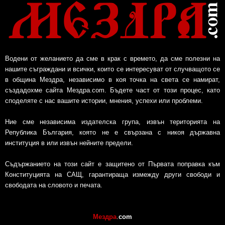
Водени от желанието да сме в крак с времето, да сме полезни на
нашите съграждани и всички, които се интересуват от случващото се
в община Мездра, независимо в коя точка на света се намират,
създадохме сайта Мездра.com. Бъдете част от този процес, като
споделяте с нас вашите истории, мнения, успехи или проблеми.
Ние сме независима издателска група, извън територията на
Република България, която не е свързана с никоя държавна
институция в или извън нейните предели.
Съдържанието на този сайт е защитено от Първата поправка към
Конституцията на САЩ, гарантираща измежду други свободи и
свободата на словото и печата.
Мездра
.
com