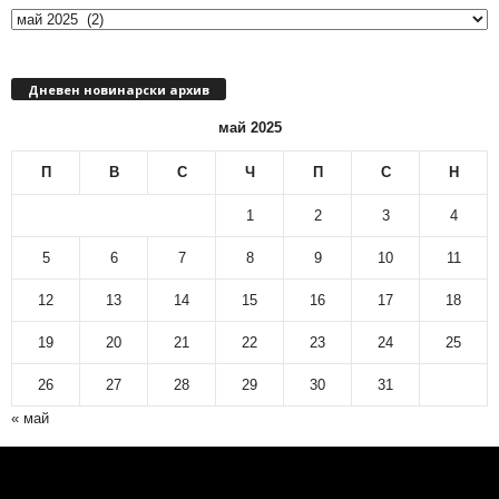
е
ч
е
Дневен новинарски архив
н
н
май 2025
о
в
П
В
С
Ч
П
С
Н
и
н
1
2
3
4
а
р
5
6
7
8
9
10
11
с
12
13
14
15
16
17
18
к
и
19
20
21
22
23
24
25
а
р
26
27
28
29
30
31
х
« май
и
в