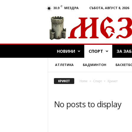
C
МЕЗДРА
СЪБОТА, АВГУСТ 8, 2026
30.9
М
е
з
д
р
а
НОВИНИ
СПОРТ
ЗА ЗА
.
c
o
АТЛЕТИКА
БАДМИНТОН
БАСКЕТБ
m
КРИКЕТ
Home
Спорт
Крикет
No posts to display