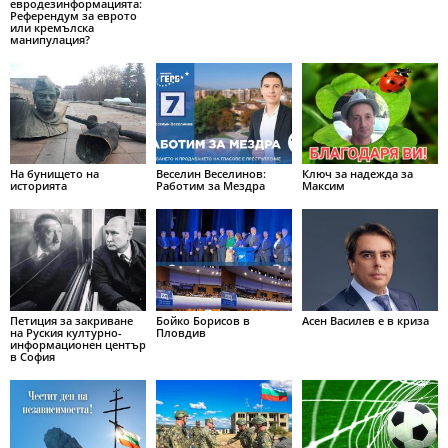
евродезинформацията:
Референдум за еврото
или кремълска
манипулация?
На бунището на
Веселин Веселинов:
Ключ за надежда за
историята
Работим за Мездра
Максим
Петиция за закриване
Бойко Борисов в
Асен Василев е в криза
на Руския културно-
Пловдив
информационен център
в София