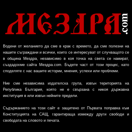
Водени от желанието да сме в крак с времето, да сме полезни на
нашите съграждани и всички, които се интересуват от случващото се
в община Мездра, независимо в коя точка на света се намират,
създадохме сайта Мездра.com. Бъдете част от този процес, като
споделяте с нас вашите истории, мнения, успехи или проблеми.
Ние сме независима издателска група, извън територията на
Република България, която не е свързана с никоя държавна
институция в или извън нейните предели.
Съдържанието на този сайт е защитено от Първата поправка към
Конституцията на САЩ, гарантираща измежду други свободи и
свободата на словото и печата.