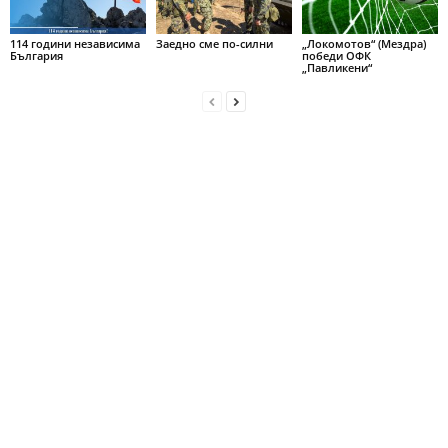
114 години независима
Заедно сме по-силни
„Локомотов“ (Мездра)
България
победи ОФК
„Павликени“