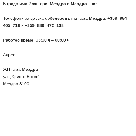
В града има 2 жп гари:
Мездра
и
Мездра
–
юг
.
Телефони за връзка с
Железопътна гара Мездра
: +
359
–
884
–
405
–
718
и +
359
–
889
–
472
–
138
.
Работно време: 03:00 ч – 00:00 ч.
Адрес:
ЖП гара Мездра
ул. „Христо Ботев“
Мездра 3100