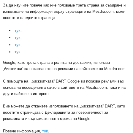
За да научите повече как ние ползваме трета страна за събиране и
използване на информация върху страниците на Mezdra.com, моля
посетете следните страници:
тук
;
тук
;
тук
;
тук
.
Google, като трета страна в ролята на доставчик, използва
„бисквитки“ за показването на реклами на сайтовете на Mezdra.com.
С помощта на ,,бисквитката“ DART Google ви показва реклами въз
основа на посещенията както в сайтовете на Mezdra.com, така и на
други сайтове в интернет.
Вие можете да откажете използването на „бисквитката“ DART, като
посетите страницата с Декларацията за поверителност за
рекламната и съдържателната мрежа на Google.
Повече информация,
тук
.