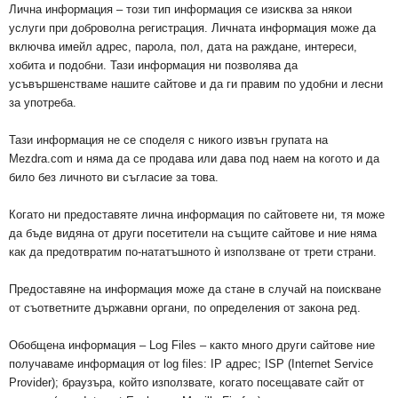
Лична информация – този тип информация се изисква за някои
услуги при доброволна регистрация. Личната информация може да
включва имейл адрес, парола, пол, дата на раждане, интереси,
хобита и подобни. Тази информация ни позволява да
усъвършенстваме нашите сайтове и да ги правим по удобни и лесни
за употреба.
Тази информация не се споделя с никого извън групата на
Mezdra.com и няма да се продава или дава под наем на когото и да
било без личното ви съгласие за това.
Когато ни предоставяте лична информация по сайтовете ни, тя може
да бъде видяна от други посетители на същите сайтове и ние няма
как да предотвратим по-нататъшното ѝ използване от трети страни.
Предоставяне на информация може да стане в случай на поискване
от съответните държавни органи, по определения от закона ред.
Обобщена информация – Log Files – както много други сайтове ние
получаваме информация от log files: IP адрес; ISP (Internet Service
Provider); браузъра, който използвате, когато посещавате сайт от