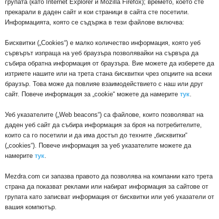
групата (като Internet Explorer и Mozilla Firefox); времето, което сте
прекарали в даден сайт и кои страници в сайта сте посетили.
Информацията, която се съдържа в тези файлове включва:
Бисквитки („Cookies“) е малко количество информация, която уеб
сървърът изпраща на уеб браузъра позволявайки на сървъра да
събира обратна информация от браузъра. Вие можете да изберете да
изтриете нашите или на трета стана бисквитки чрез опциите на всеки
браузър. Това може да повлияе взаимодействието с наш или друг
сайт. Повече информация за „cookie“ можете да намерите
тук
.
Уеб указателите („Web beacons“) са файлове, които позволяват на
даден уеб сайт да събира информация за броя на потребителите,
които са го посетили и да има достъп до техните „бисквитки“
(„cookies“). Повече информация за уеб указателите можете да
намерите
тук
.
Mezdra.com си запазва правото да позволява на компании като трета
страна да показват реклами или набират информация за сайтове от
групата като записват информация от бисквитки или уеб указатели от
вашия компютър.