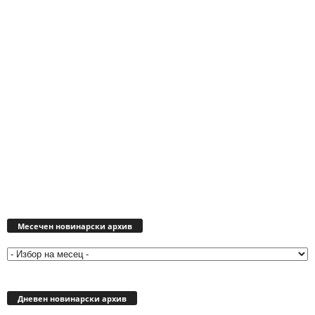
Месечен
новинарски
Месечен новинарски архив
архив
Дневен новинарски архив