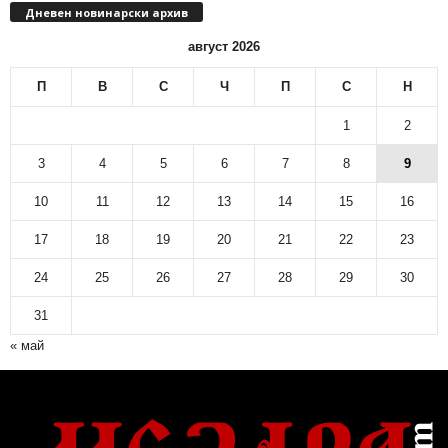
Дневен новинарски архив
н
н
август 2026
о
в
П
В
С
Ч
П
С
Н
и
н
1
2
а
р
3
4
5
6
7
8
9
с
10
11
12
13
14
15
16
к
и
17
18
19
20
21
22
23
а
р
24
25
26
27
28
29
30
х
и
31
в
« май