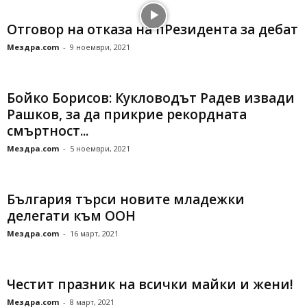
Отговор на отказа на пРезидента за дебат
Мездра.com
-
9 ноември, 2021
Бойко Борисов: Кукловодът Радев извади
Рашков, за да прикрие рекордната
смъртност...
Мездра.com
-
5 ноември, 2021
България търси новите младежки
делегати към ООН
Мездра.com
-
16 март, 2021
Честит празник на всички майки и жени!
Мездра.com
-
8 март, 2021