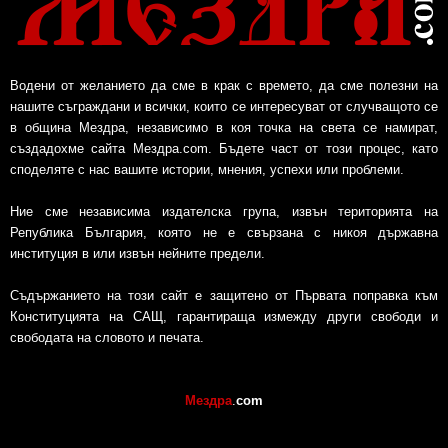
Водени от желанието да сме в крак с времето, да сме полезни на
нашите съграждани и всички, които се интересуват от случващото се
в община Мездра, независимо в коя точка на света се намират,
създадохме сайта Мездра.com. Бъдете част от този процес, като
споделяте с нас вашите истории, мнения, успехи или проблеми.
Ние сме независима издателска група, извън територията на
Република България, която не е свързана с никоя държавна
институция в или извън нейните предели.
Съдържанието на този сайт е защитено от Първата поправка към
Конституцията на САЩ, гарантираща измежду други свободи и
свободата на словото и печата.
Мездра
.
com