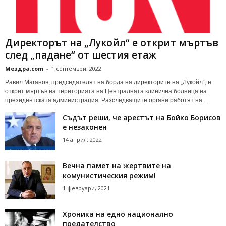
Директорът на „Лукойл“ е открит мъртъв
след „падане“ от шестия етаж
Мездра.com
-
1 септември, 2022
Равил Маганов, председателят на борда на директорите на „Лукойл“, е
открит мъртъв на територията на Централната клинична болница на
президентската администрация. Разследващите органи работят на...
Съдът реши, че арестът на Бойко Борисов
е незаконен
14 април, 2022
Вечна памет на жертвите на
комунистическия режим!
1 февруари, 2021
Хроника на едно национално
предателство