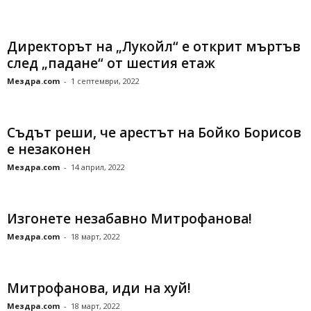
Директорът на „Лукойл“ е открит мъртъв
след „падане“ от шестия етаж
Мездра.com
-
1 септември, 2022
Съдът реши, че арестът на Бойко Борисов
е незаконен
Мездра.com
-
14 април, 2022
Изгонете незабавно Митрофанова!
Мездра.com
-
18 март, 2022
Митрофанова, иди на хуй!
Мездра.com
-
18 март, 2022