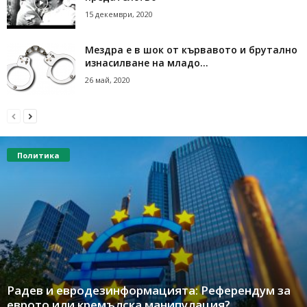
15 декември, 2020
Мездра е в шок от кървавото и брутално
изнасилване на младо...
26 май, 2020
Политика
Радев и евродезинформацията: Референдум за
еврото или кремълска манипулация?