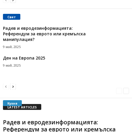
Свят
Радев и евродезинформацията:
Референдум за еврото или кремълска
манипулация?
9 май, 2025
Ден на Европа 2025
9 май, 2025
Онлайн конкурс за коледен хляб обяви
Историческият музей в Хасково
Вита баница със сирене
Трюфелът – храната на боговете
Мездра.com
-
17 декември, 2020
Мездра.com
-
1 февруари, 2018
Мездра.com
-
11 април, 2017
Кухня
LATEST ARTICLES
Радев и евродезинформацията:
Референдум за еврото или кремълска