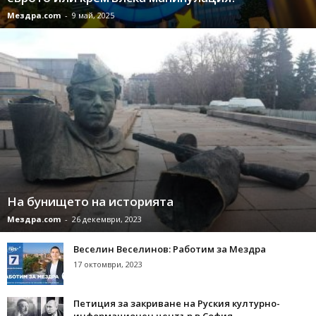
Мездра.com
-
9 май, 2025
На бунището на историята
Мездра.com
-
26 декември, 2023
Веселин Веселинов: Работим за Мездра
17 октомври, 2023
Петиция за закриване на Руския културно-
информационен център в София