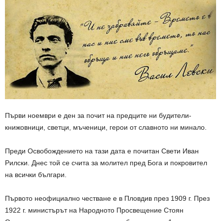
Първи ноември е ден за почит на предците ни будители-
книжовници, светци, мъченици, герои от славното ни минало.
Преди Освобождението на тази дата е почитан Свети Иван
Рилски. Днес той се счита за молител пред Бога и покровител
на всички българи.
Първото неофициално честване е в Пловдив през 1909 г. През
1922 г. министърът на Народното Просвещение Стоян