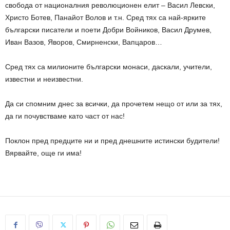
свобода от националния революционен елит – Васил Левски,
Христо Ботев, Панайот Волов и т.н. Сред тях са най-ярките
български писатели и поети Добри Войников, Васил Друмев,
Иван Вазов, Яворов, Смирненски, Вапцаров…
Сред тях са милионите български монаси, даскали, учители,
известни и неизвестни.
Да си спомним днес за всички, да прочетем нещо от или за тях,
да ги почувстваме като част от нас!
Поклон пред предците ни и пред днешните истински будители!
Вярвайте, още ги има!