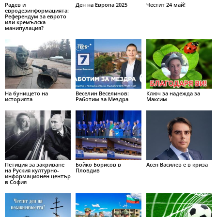
Радев и
Ден на Европа 2025
Честит 24 май!
евродезинформацията:
Референдум за еврото
или кремълска
манипулация?
На бунището на
Веселин Веселинов:
Ключ за надежда за
историята
Работим за Мездра
Максим
Петиция за закриване
Бойко Борисов в
Асен Василев е в криза
на Руския културно-
Пловдив
информационен център
в София