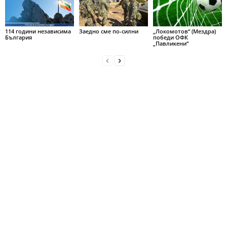
114 години независима
Заедно сме по-силни
„Локомотов“ (Мездра)
България
победи ОФК
„Павликени“