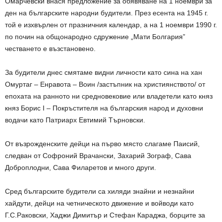
Омарчевски внася предложение за обявяване на 1 ноември за
ден на българските народни будители. През есента на 1945 г.
той е изхвърлен от празничния календар, а на 1 ноември 1990 г.
по почин на общонародно сдружение „Мати Болгария”
честването е възстановено.
За будители днес смятаме видни личности като сина на хан
Омуртаг – Енравота – Воин /застъпник на християнството/ от
епохата на ранното ни средновековие или владетели като княз
княз Борис І – Покръстителя на българския народ и духовни
водачи като Патриарх Евтимий Търновски.
От възрожденските дейци на първо място слагаме Паисий,
следван от Софроний Врачански, Захарий Зограф, Сава
Доброплодни, Сава Филаретов и много други.
Сред българските будители са хиляди знайни и незнайни
хайдути, дейци на четническото движение и войводи като
Г.С.Раковски, Хаджи Димитър и Стефан Караджа, борците за