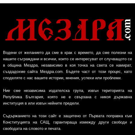
Водени от желанието да сме в крак с времето, да сме полезни на
нашите съграждани и всички, които се интересуват от случващото се
в община Мездра, независимо в коя точка на света се намират,
създадохме сайта Мездра.com. Бъдете част от този процес, като
споделяте с нас вашите истории, мнения, успехи или проблеми.
Ние сме независима издателска група, извън територията на
Република България, която не е свързана с никоя държавна
институция в или извън нейните предели.
Съдържанието на този сайт е защитено от Първата поправка към
Конституцията на САЩ, гарантираща измежду други свободи и
свободата на словото и печата.