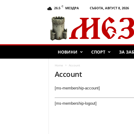
C
МЕЗДРА
СЪБОТА, АВГУСТ 8, 2026
26.5
М
е
з
д
р
а
НОВИНИ
СПОРТ
ЗА ЗА
.
c
o
Home
Account
m
Account
[ms-membership-account]
[ms-membership-logout]