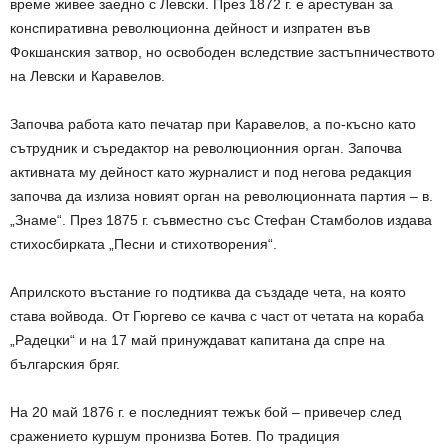
време живее заедно с Левски. През 1872 г. е арестуван за
конспиративна революционна дейност и изпратен във
Фокшанския затвор, но освободен вследствие застъпничеството
на Левски и Каравелов.
Започва работа като печатар при Каравелов, а по-късно като
сътрудник и съредактор на революционния орган. Започва
активната му дейност като журналист и под негова редакция
започва да излиза новият орган на революционната партия – в.
„Знаме“. През 1875 г. съвместно със Стефан Стамболов издава
стихосбирката „Песни и стихотворения“.
Априлското въстание го подтиква да създаде чета, на която
става войвода. От Гюргево се качва с част от четата на кораба
„Радецки“ и на 17 май принуждават капитана да спре на
българския бряг.
На 20 май 1876 г. е последният тежък бой – привечер след
сражението куршум пронизва Ботев. По традиция