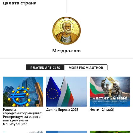
цялата страна
Мездра.com
RELATED ARTICLES
MORE FROM AUTHOR
Радев и
Ден на Европа 2025
Честит 24 май!
евродезинформацията:
Референдум за еврото
или кремълска
манипулация?