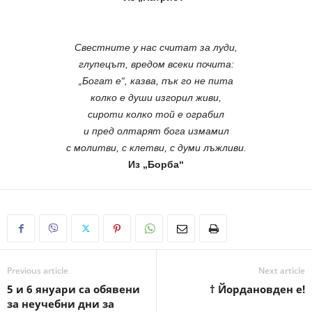
Свестните у нас считат за луди,
глупецът, вредом всеки почита:
„Богат е“, казва, пък го не пита
колко е души изгорил живи,
сироти колко той е ограбил
и пред олтарят бога измамил
с молитви, с клетви, с думи лъжливи.
Из „Борба“
Previous article
Next article
5 и 6 януари са обявени
† Йордановден е!
за неучебни дни за