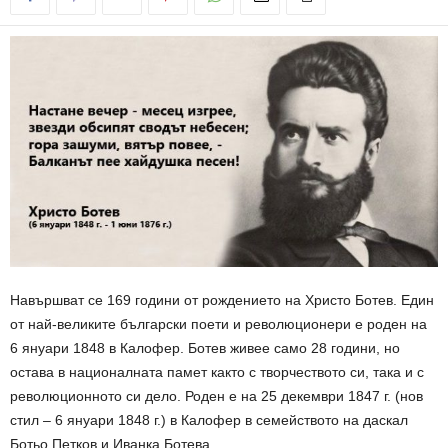
Навършват се 169 години от рождението на Христо Ботев. Един
от най-великите български поети и революционери е роден на
6 януари 1848 в Калофер. Ботев живее само 28 години, но
остава в националната памет както с творчеството си, така и с
революционното си дело. Роден е на 25 декември 1847 г. (нов
стил – 6 януари 1848 г.) в Калофер в семейството на даскал
Ботьо Петков и Иванка Ботева.