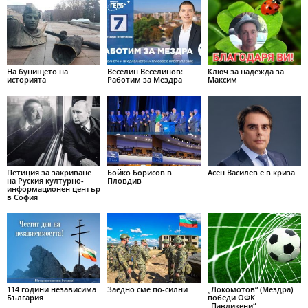
На бунището на
Веселин Веселинов:
Ключ за надежда за
историята
Работим за Мездра
Максим
Петиция за закриване
Бойко Борисов в
Асен Василев е в криза
на Руския културно-
Пловдив
информационен център
в София
114 години независима
Заедно сме по-силни
„Локомотов“ (Мездра)
България
победи ОФК
„Павликени“