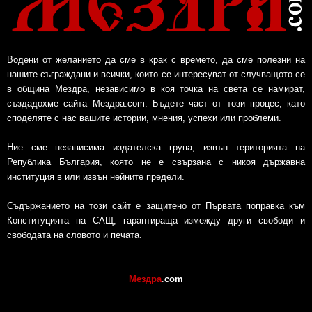
Водени от желанието да сме в крак с времето, да сме полезни на
нашите съграждани и всички, които се интересуват от случващото се
в община Мездра, независимо в коя точка на света се намират,
създадохме сайта Мездра.com. Бъдете част от този процес, като
споделяте с нас вашите истории, мнения, успехи или проблеми.
Ние сме независима издателска група, извън територията на
Република България, която не е свързана с никоя държавна
институция в или извън нейните предели.
Съдържанието на този сайт е защитено от Първата поправка към
Конституцията на САЩ, гарантираща измежду други свободи и
свободата на словото и печата.
Мездра
.
com