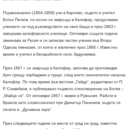
Първоначално (1854-1858) учи в Карлово, където е учител
Ботьо Петков, по-късно се завръща в Калофер, продължава
учението си под ръководството на своя баща и през 1863 г.
завършва калоферското училище. Октомври същата година
заминава за Русия и се записва частен ученик във Втора
Одеска гимназия, от която е изключен през 1865 г. Известно
време е учител в бесарабското село Задунаевка.
През 1867 г. се завръща в Калофер, започва да проповядва
бунт срещу чорбаджии и турци, след което окончателно напуска
Калофер. По това време във вестник „Гайда“, редактиран от П.
Р. Славейков, е публикувано първото стихотворение на Ботев –
„Майце си“. От октомври 1867 г. живее в Румъния. Работи в
Браила като словослагател при Димитър Паничков, където се
печата в. „Дунавска зора“.
През следващите години се мести от град на град, известно