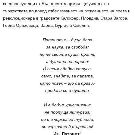
военнослужещи от Българската армия ще участват в
тържествата по повод отбелязването на рождението на поета и
революционера в градовете Калофер, Пловдив, Стара Загора,
Горна Оряховица, Варна, Бургас и Смолян.
Патриот е – душа дава
за наука, за свобода;
но не свойта душа, братя,
а душата на народа!
И секиму добро струва,
само, знайте, за парата,
като човек – що да прави?
продава си и душата.
И е добър християнин:
не пропуща литургия;
но и в черква за туй ходи,
че черквата й търговия!
Из „Патриот“