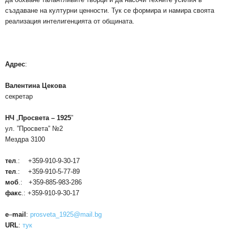
създаване на културни ценности. Тук се формира и намира своята
реализация интелигенцията от общината.
Адрес
:
Валентина Цекова
секретар
НЧ
„
Просвета – 1925
”
ул. ”Просвета”
№
2
Мездра 3100
тел
.: +359-910-9-30-17
тел
.: +359-910-5-77-89
моб
.: +359-885-983-286
факс
.: +359-910-9-30-17
e
–
mail
:
prosveta_1925@mail.bg
URL
:
тук