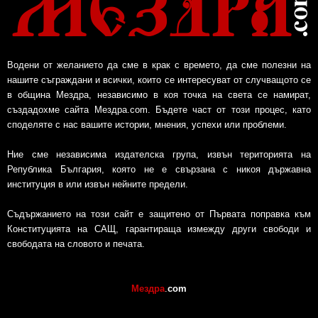
Водени от желанието да сме в крак с времето, да сме полезни на
нашите съграждани и всички, които се интересуват от случващото се
в община Мездра, независимо в коя точка на света се намират,
създадохме сайта Мездра.com. Бъдете част от този процес, като
споделяте с нас вашите истории, мнения, успехи или проблеми.
Ние сме независима издателска група, извън територията на
Република България, която не е свързана с никоя държавна
институция в или извън нейните предели.
Съдържанието на този сайт е защитено от Първата поправка към
Конституцията на САЩ, гарантираща измежду други свободи и
свободата на словото и печата.
Мездра
.
com