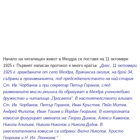
Начало на читалищен живот в Мездра се поставя на 11 октомври
1925 г. Първият написан протокол е много кратък:
„Днес, 11 октомври
1925 г. гражданите от село Мездра, Врачанска околия, на брой 34,
събрани в прогимназията, под председателството на най-стария
Ст. Ив. Чорбанов и при секретар Петър Горанов, след
разменените мисли решиха да образуват в Мездра ученолюбиво
дружество и читалище „Просвета“. В настоятелството влизат:
Ст. Ив. Чорбанов, Петър Горанов, Иван Кръстев, Пейо Митев,
Андрей Филипов, Иван Тошев и Йордан Георгиев. В контролната
комисия фигурират имената на: Георги Динков, Алекси Каменов,
Никола Алипиев, Никола Николов и Никола Додов. В
увеселителната комисия са избрани: Велчо Николов, Христо
Георгиев и Н. Ил. Леонкиев.“