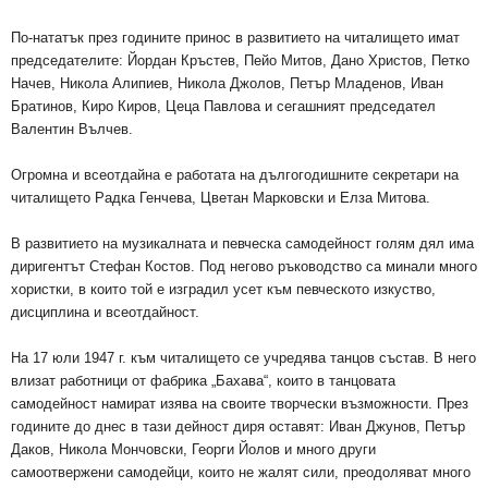
По-нататък през годините принос в развитието на читалището имат
председателите: Йордан Кръстев, Пейо Митов, Дано Христов, Петко
Начев, Никола Алипиев, Никола Джолов, Петър Младенов, Иван
Братинов, Киро Киров, Цеца Павлова и сегашният председател
Валентин Вълчев.
Огромна и всеотдайна е работата на дългогодишните секретари на
читалището Радка Генчева, Цветан Марковски и Елза Митова.
В развитието на музикалната и певческа самодейност голям дял има
диригентът Стефан Костов. Под негово ръководство са минали много
хористки, в които той е изградил усет към певческото изкуство,
дисциплина и всеотдайност.
На 17 юли 1947 г. към читалището се учредява танцов състав. В него
влизат работници от фабрика „Бахава“, които в танцовата
самодейност намират изява на своите творчески възможности. През
годините до днес в тази дейност диря оставят: Иван Джунов, Петър
Даков, Никола Мончовски, Георги Йолов и много други
самоотвержени самодейци, които не жалят сили, преодоляват много