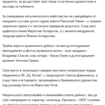
трудности, за да доставят чрез танца си истинско удоволствие и
наслада за публиката.
За повишаване изпълнителското майсторство на самодейците от
танцовите състави дълги години работи Панталей Томов – с огромно
творческо горене и с постигнати прекрасни резултати. След него
щафетата поема Мирослав Аспарухов, а с малките мездренски
танцьори работи Йоанна Аспарухова.
Трайна черта в музикалната дейност оставя дългогодишният
преподавател в Детска музикална школа – клас акордеон –
Владимир Спасов; клас китара – Васко Ганев и дългогодишният
музикант Антония Ганева.
Свое място в читалището намират местните литературни творци,
обединени в ЛК „Хр. Ботев“, с председател Светла Дамяновска, а
също така и историците, организирани в Краеведческо дружество
под ръководството на Мирослав Гетов.
Непрекъснато обогатявайки и обновявайки своята дейност, без да
губи самородния си характер, читалище „Просвета – 1925“ съумява
да обхване талантливите творци и да насочи техните усилия в