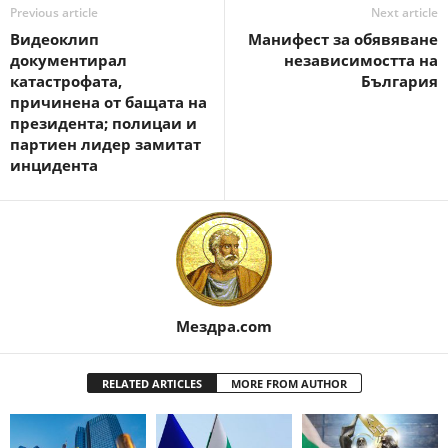
Previous article
Next article
Видеоклип
Манифест за обявяване
документирал
независимостта на
катастрофата,
България
причинена от бащата на
президента; полицаи и
партиен лидер замитат
инцидента
Мездра.com
RELATED ARTICLES
MORE FROM AUTHOR