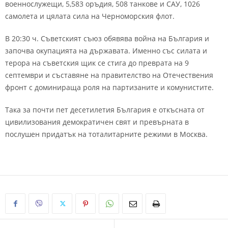
военнослужещи, 5,583 оръдия, 508 танкове и САУ, 1026
самолета и цялата сила на Черноморския флот.
В 20:30 ч. Съветският съюз обявява война на България и
започва окупацията на държавата. Именно със силата и
терора на съветския щик се стига до преврата на 9
септември и съставяне на правителство на Отечествения
фронт с доминираща роля на партизаните и комунистите.
Така за почти пет десетилетия България е откъсната от
цивилизования демократичен свят и превърната в
послушен придатък на тоталитарните режими в Москва.