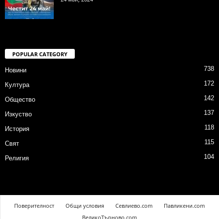
POPULAR CATEGORY
738
Новини
172
Култура
142
Общество
137
Изкуство
118
История
115
Свят
104
Религия
Поверителност
Общи условия
Севлиево.com
Павликени.com
ВеликоТърново.com