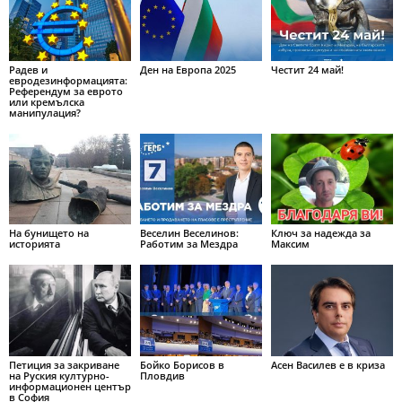
Радев и
Ден на Европа 2025
Честит 24 май!
евродезинформацията:
Референдум за еврото
или кремълска
манипулация?
На бунището на
Веселин Веселинов:
Ключ за надежда за
историята
Работим за Мездра
Максим
Петиция за закриване
Бойко Борисов в
Асен Василев е в криза
на Руския културно-
Пловдив
информационен център
в София