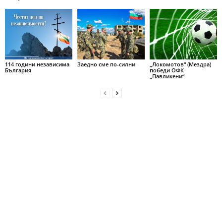
114 години независима
Заедно сме по-силни
„Локомотов“ (Мездра)
България
победи ОФК
„Павликени“