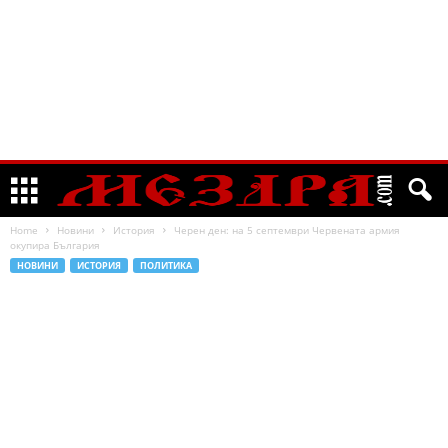
Home
Новини
История
Черен ден: на 5 септември Червената армия
окупира България
НОВИНИ
ИСТОРИЯ
ПОЛИТИКА