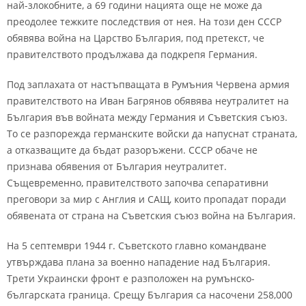
най-злокобните, а 69 години нацията още не може да
преодолее тежките последствия от нея. На този ден СССР
обявява война на Царство България, под претекст, че
правителството продължава да подкрепя Германия.
Под заплахата от настъпващата в Румъния Червена армия
правителството на Иван Багрянов обявява неутралитет на
България във войната между Германия и Съветския съюз.
То се разпорежда германските войски да напуснат страната,
а отказващите да бъдат разоръжени. СССР обаче не
признава обявения от България неутралитет.
Същевременно, правителството започва сепаративни
преговори за мир с Англия и САЩ, които пропадат поради
обявената от страна на Съветския съюз война на България.
На 5 септември 1944 г. Съветското главно командване
утвърждава плана за военно нападение над България.
Трети Украински фронт е разположен на румънско-
българската граница. Срещу България са насочени 258,000