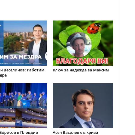
н Веселинов: Работим
Ключ за надежда за Максим
дра
Борисов в Пловдив
Асен Василев е в криза