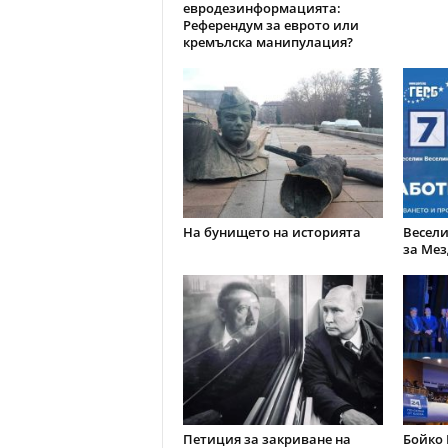
евродезинформацията:
Референдум за еврото или
кремълска манипулация?
На бунището на историята
Весели
за Мез
Петиция за закриване на
Бойко 