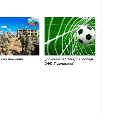
 сме по-силни
„Локомотов“ (Мездра) победи
ОФК „Павликени“