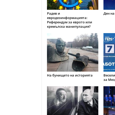
Радев и
Ден на
евродезинформацията:
Референдум за еврото или
кремълска манипулация?
На бунището на историята
Весели
за Мез