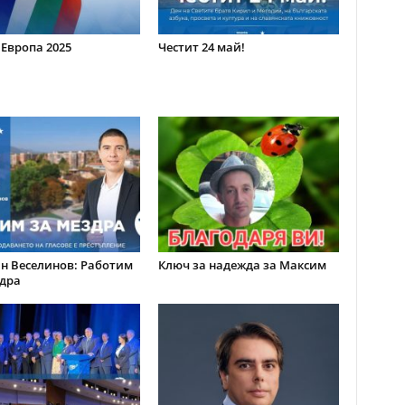
 Европа 2025
Честит 24 май!
н Веселинов: Работим
Ключ за надежда за Максим
дра