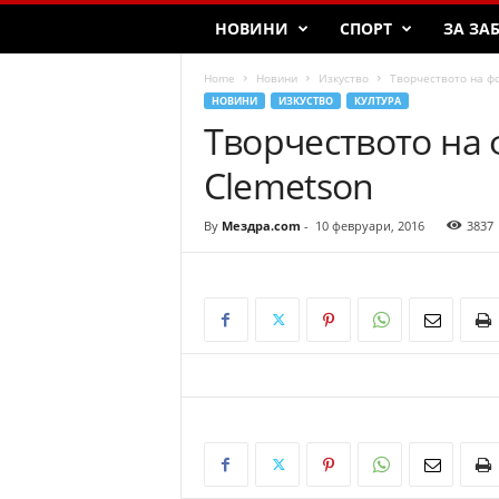
НОВИНИ
СПОРТ
ЗА ЗА
Home
Новини
Изкуство
Творчеството на фо
НОВИНИ
ИЗКУСТВО
КУЛТУРА
Творчеството на 
Clemetson
By
Мездра.com
-
10 февруари, 2016
3837