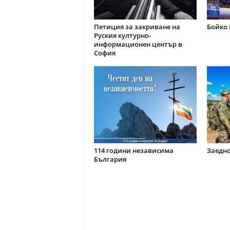
Петиция за закриване на
Бойко 
Руския културно-
информационен център в
София
114 години независима
Заедно
България