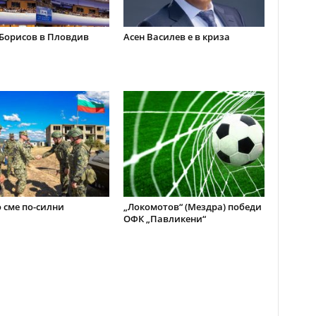
Борисов в Пловдив
Асен Василев е в криза
 сме по-силни
„Локомотов“ (Мездра) победи
ОФК „Павликени“