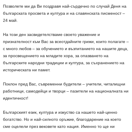
Позволете ми да Ви поздравя най-сърдечно по случай Деня на
българската просвета и култура и на славянската писменост –
24 май.
На този ден засвидетелстваме своето уважение и
признателност към Вас за всеотдайните грижи, които полагате –
с много любов – за обучението и възпитанието на нашите деца,
за просвещението на младите хора, за опазването на
българските народни традиции и култура, за съхранението на
историческата ни памет.
Поклон пред Вас, съвременни будители – учители, читалищни
работници, самодейци и творци – пазители на националната ни
идентичност!
Българският език, култура и изкуство са нашето най-ценно
богатство. Но и най-силното оръжие, благодарение на което
сме оцелели през вековете като нация. Именно то ще ни