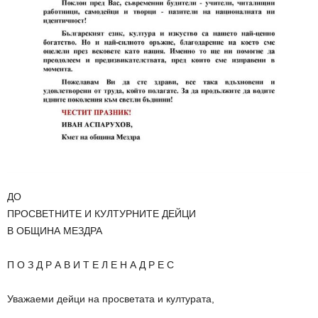
ДО
ПРОСВЕТНИТЕ И КУЛТУРНИТЕ ДЕЙЦИ
В ОБЩИНА МЕЗДРА
П О З Д Р А В И Т Е Л Е Н А Д Р Е С
Уважаеми дейци на просветата и културата,