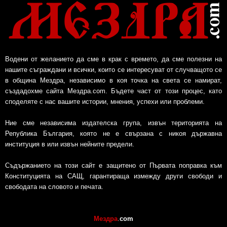
Водени от желанието да сме в крак с времето, да сме полезни на
нашите съграждани и всички, които се интересуват от случващото се
в община Мездра, независимо в коя точка на света се намират,
създадохме сайта Мездра.com. Бъдете част от този процес, като
споделяте с нас вашите истории, мнения, успехи или проблеми.
Ние сме независима издателска група, извън територията на
Република България, която не е свързана с никоя държавна
институция в или извън нейните предели.
Съдържанието на този сайт е защитено от Първата поправка към
Конституцията на САЩ, гарантираща измежду други свободи и
свободата на словото и печата.
Мездра
.
com