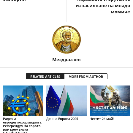
изнасилване на младо
момиче
Мездра.com
RELATED ARTICLES
MORE FROM AUTHOR
Радев и
Ден на Европа 2025
Честит 24 май!
евродезинформацията:
Референдум за еврото
или кремълска
манипулация?