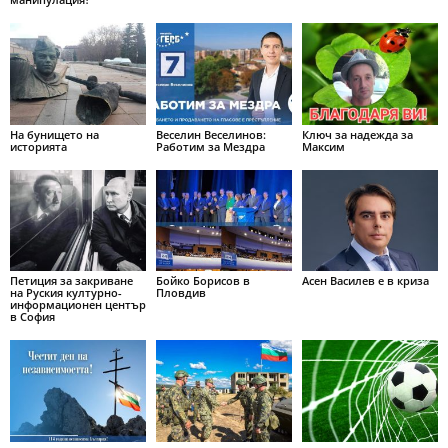
На бунището на
Веселин Веселинов:
Ключ за надежда за
историята
Работим за Мездра
Максим
Петиция за закриване
Бойко Борисов в
Асен Василев е в криза
на Руския културно-
Пловдив
информационен център
в София