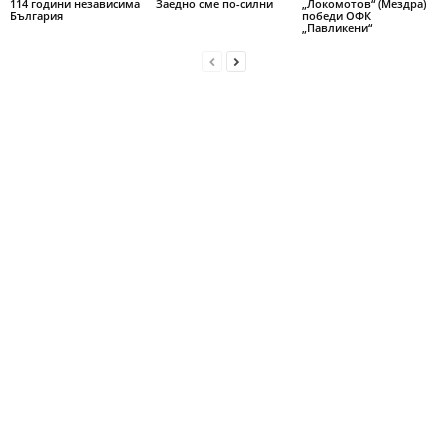
114 години независима
Заедно сме по-силни
„Локомотов“ (Мездра)
България
победи ОФК
„Павликени“