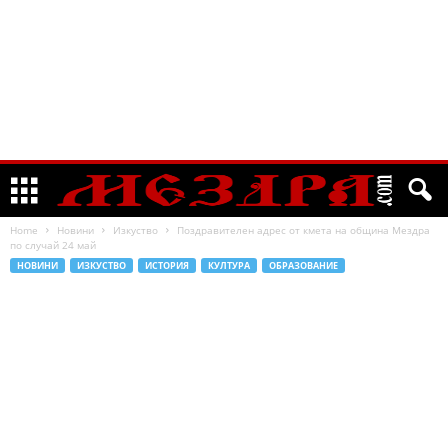
Home
Новини
Изкуство
Поздравителен адрес от кмета на община Мездра
по случай 24 май
НОВИНИ
ИЗКУСТВО
ИСТОРИЯ
КУЛТУРА
ОБРАЗОВАНИЕ