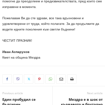
помогне да преодолеем и предизвикателствата, пред които сме
изправени в момента.
Пожелавам Ви да сте здрави, все така вдъхновени и
удовлетворени от труда, който полагате. За да продължите да
водите идните поколения към светли бъднини!
ЧЕСТИТ ПРАЗНИК!
Иван Аспарухов
Кмет на община Мездра
Previous article
Next article
Един пробудил се
Мездра е в шок от
българин
кървавото и брутално