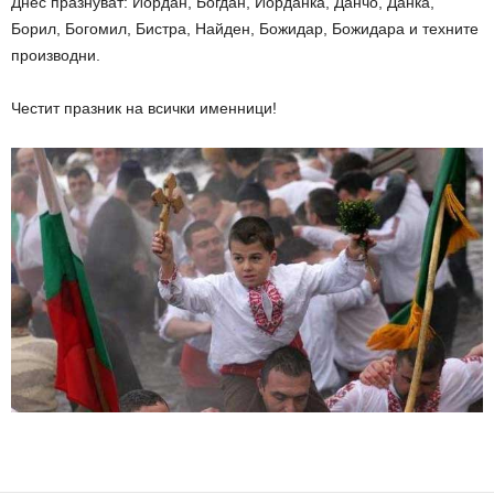
Днес празнуват: Йордан, Богдан, Йорданка, Данчо, Данка,
Борил, Богомил, Бистра, Найден, Божидар, Божидара и техните
производни.
Честит празник на всички именници!