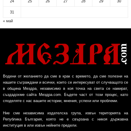
24
25
26
27
28
29
30
31
« май
Водени от желанието да сме в крак с времето, да сме полезни на
нашите съграждани и всички, които се интересуват от случващото се
в община Мездра, независимо в коя точка на света се намират,
създадохме сайта Мездра.com. Бъдете част от този процес, като
споделяте с нас вашите истории, мнения, успехи или проблеми.
Ние сме независима издателска група, извън територията на
Република България, която не е свързана с никоя държавна
институция в или извън нейните предели.