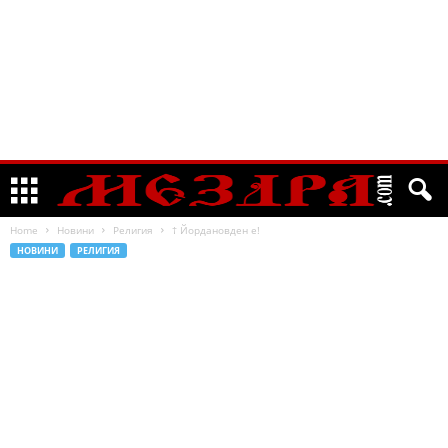
Home
Новини
Религия
† Йордановден е!
НОВИНИ
РЕЛИГИЯ