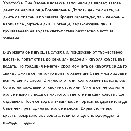
Христос) и Син (земния човек) и започнали да вярват, затова
денят се нарича още Богоявление. До този ден се смята, че
дните са опасни и по земята бродят караконджули и демони –
наричат се „Мръсни дни“, Поганци, Караконждуви дни. С
кръщаването на водата светът става безопасно място за
живеене.
В църквата се извършва служба и, придружен от тържествено
шествие, попът отива до река или водоем и хвърля кръста във
водата. По традиция нечетен брой момчета се хвърлят, за да го
хванат. Смята се, че който пръв го хване ще бъде много здрав и
всичко ще му спори. В миналото този, който хванел кръста, бил
богато награждаван от своите съселяни. Смята се, че болните,
ако се измият с вода от мястото, където е изваден кръстът, ще
оздравеят. Носи се вода и вкъщи да се поръси за здраве или да
бъде лек през годината, ако се наложи. Вярва се, че ако
кръстът замръзне във водата, годината ще е плодородна, а
народът – здрав.