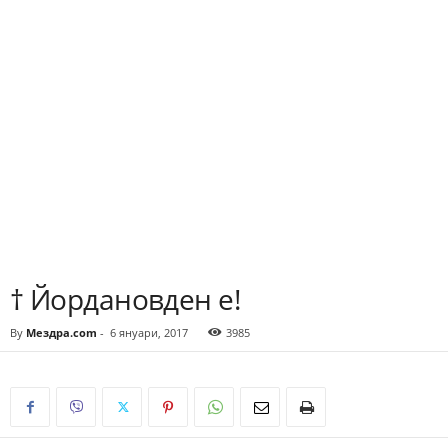
† Йордановден е!
By
Мездра.com
-
6 януари, 2017
3985