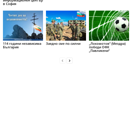
информационен център
в София
114 години независима
Заедно сме по-силни
„Локомотов“ (Мездра)
България
победи ОФК
„Павликени“