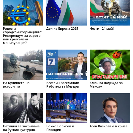
Радев и
Ден на Европа 2025
Честит 24 май!
евродезинформацията:
Референдум за еврото
или кремълска
манипулация?
На бунището на
Веселин Веселинов:
Ключ за надежда за
историята
Работим за Мездра
Максим
Петиция за закриване
Бойко Борисов в
Асен Василев е в криза
на Руския културно-
Пловдив