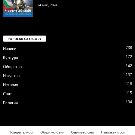
24 май, 2024
POPULAR CATEGORY
738
Новини
172
Култура
142
Общество
137
Изкуство
118
История
115
Свят
104
Религия
Поверителност
Общи условия
Севлиево.com
Павликени.com