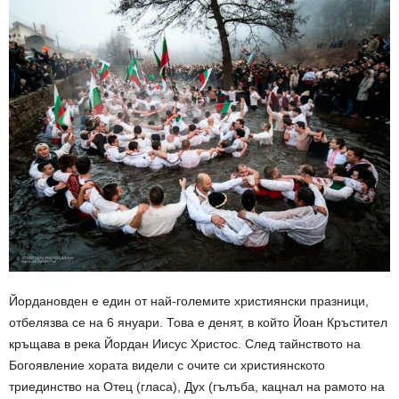
Йордановден е един от най-големите християнски празници,
отбелязва се на 6 януари. Това е денят, в който Йоан Кръстител
кръщава в река Йордан Иисус Христос. След тайнството на
Богоявление хората видели с очите си християнското
триединство на Отец (гласа), Дух (гълъба, кацнал на рамото на