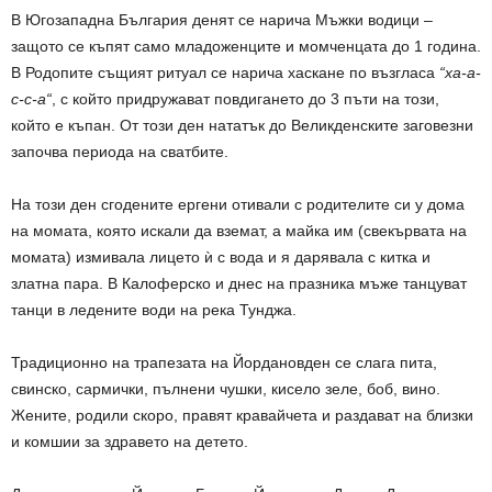
В Югозападна България денят се нарича Мъжки водици –
защото се къпят само младоженците и момченцата до 1 година.
В Родопите същият ритуал се нарича хаскане по възгласа
“ха-а-
с-с-а“
, с който придружават повдигането до 3 пъти на този,
който е къпан. От този ден нататък до Великденските заговезни
започва периода на сватбите.
На този ден сгодените ергени отивали с родителите си у дома
на момата, която искали да вземат, а майка им (свекървата на
момата) измивала лицето ѝ с вода и я дарявала с китка и
златна пара. В Калоферско и днес на празника мъже танцуват
танци в ледените води на река Тунджа.
Традиционно на трапезата на Йордановден се слага пита,
свинско, сармички, пълнени чушки, кисело зеле, боб, вино.
Жените, родили скоро, правят кравайчета и раздават на близки
и комшии за здравето на детето.