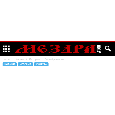
Home
Новини
История
За азбуката ни
НОВИНИ
ИСТОРИЯ
КУЛТУРА