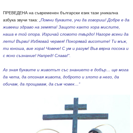
ПРЕВЕДЕНА на съвременен български език тази уникална
азбука звучи така:
„Помни буквите, учи да говориш! Добре е да
живееш здраво на земята! Защото както хора мислите,
наша е той опора. Изричай словото твърдо! Нагоре всеки да
лети! Върви! Избягвай червея! Покорявай висотите! Ти мъж,
ти юноша, вие хора! Човече! С ум и разум! Във вярна посока и
с ясно съзнание! Напред! Слава!“.
Аз зная буквите и животът със знанието е добър… ще мога
да чета, да опозная живота, доброто и злото в него, да
обичам, да прощавам, да съм човек…“