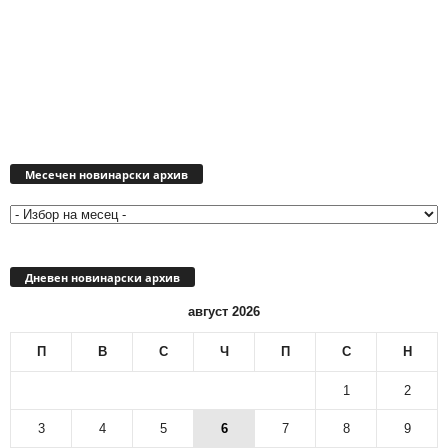
Месечен
новинарски
Месечен новинарски архив
архив
Дневен новинарски архив
август 2026
П
В
С
Ч
П
С
Н
1
2
3
4
5
6
7
8
9