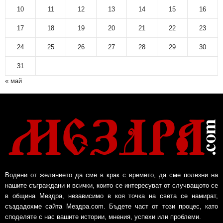
10
11
12
13
14
15
16
17
18
19
20
21
22
23
24
25
26
27
28
29
30
31
« май
Водени от желанието да сме в крак с времето, да сме полезни на
нашите съграждани и всички, които се интересуват от случващото се
в община Мездра, независимо в коя точка на света се намират,
създадохме сайта Мездра.com. Бъдете част от този процес, като
споделяте с нас вашите истории, мнения, успехи или проблеми.