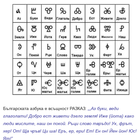
Българската азбука е всъщност РАЗКАЗ:
„„Аз буки, веди
глаголати! Добро ест живети дзело земля! Иже (йота) како
люди мислите, наш он покой. Ръци слово твръдо! Ук, фрът,
хер! От! Ща чръв! Ци ша! Еръ, ер, ери! Ет! Ен он! Йен йон! Юс!
Ят!”