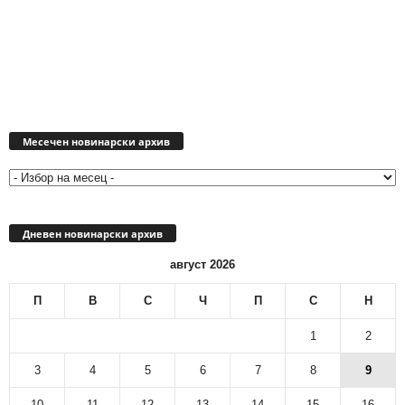
Месечен
новинарски
Месечен новинарски архив
архив
Дневен новинарски архив
август 2026
П
В
С
Ч
П
С
Н
1
2
3
4
5
6
7
8
9
10
11
12
13
14
15
16