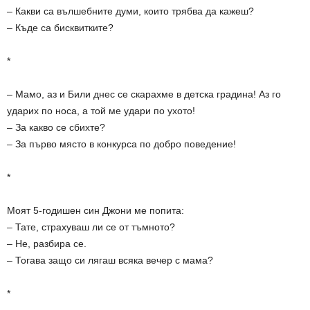
– Какви са вълшебните думи, които трябва да кажеш?
– Къде са бисквитките?
*
– Мамо, аз и Били днес се скарахме в детска градина! Аз го
ударих по носа, а той ме удари по ухото!
– За какво се сбихте?
– За първо място в конкурса по добро поведение!
*
Моят 5-годишен син Джони ме попита:
– Тате, страхуваш ли се от тъмното?
– Не, разбира се.
– Тогава защо си лягаш всяка вечер с мама?
*