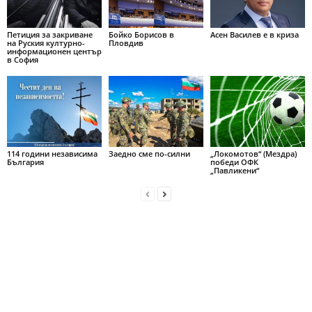
Петиция за закриване
Бойко Борисов в
Асен Василев е в криза
на Руския културно-
Пловдив
информационен център
в София
114 години независима
Заедно сме по-силни
„Локомотов“ (Мездра)
България
победи ОФК
„Павликени“