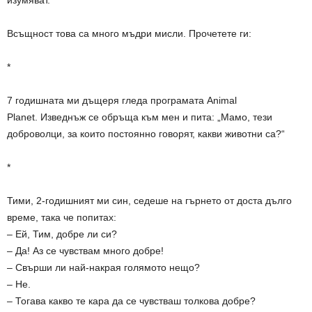
Всъщност това са много мъдри мисли. Прочетете ги:
*
7 годишната ми дъщеря гледа програмата Animal
Planet. Изведнъж се обръща към мен и пита: „Мамо, тези
доброволци, за които постоянно говорят, какви животни са?“
*
Тими, 2-годишният ми син, седеше на гърнето от доста дълго
време, така че попитах:
– Ей, Тим, добре ли си?
– Да! Аз се чувствам много добре!
– Свърши ли най-накрая голямото нещо?
– Не.
– Тогава какво те кара да се чувстваш толкова добре?