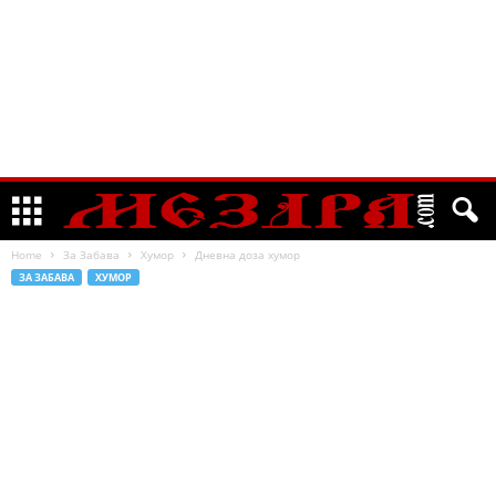
Home
За Забава
Хумор
Дневна доза хумор
ЗА ЗАБАВА
ХУМОР