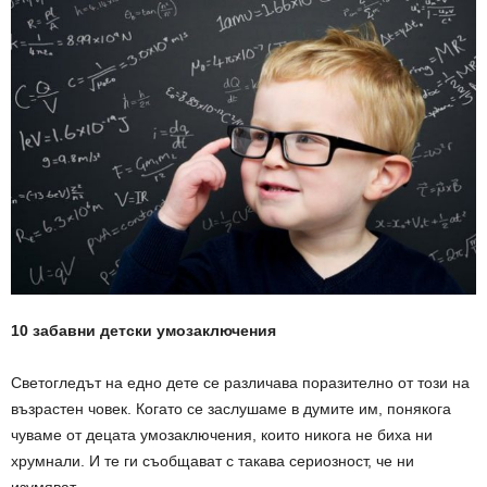
10 забавни детски умозаключения
Светогледът на едно дете се различава поразително от този на
възрастен човек. Когато се заслушаме в думите им, понякога
чуваме от децата умозаключения, които никога не биха ни
хрумнали. И те ги съобщават с такава сериозност, че ни
изумяват.