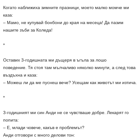
Когато наближиха зимните празници, моето малко момче ми
каза:
– Мамо, не купувай бонбони до края на месеца! Да пазим
нашите зъби за Коледа!
*
Оставих 3-годишната ми дъщеря в ъгъла за лошо
поведение. Тя стоя там мълчаливо няколко минути, а след това
въздъхна и каза:
– Можеш ли да ме пуснеш вече? Усещам как животът ми изтича.
*
3-годишният ми син Анди не се чувстваше добре. Лекарят го
попита:
– Е, млади човече, какъв е проблемът?
Анди отговори с много делови тон: