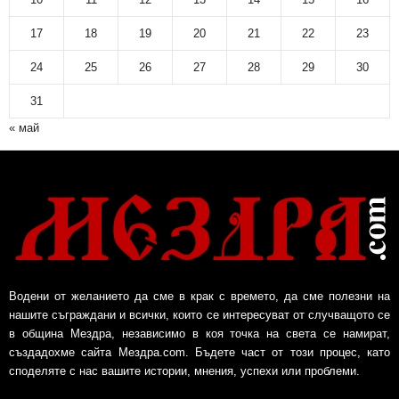
17
18
19
20
21
22
23
24
25
26
27
28
29
30
31
« май
Водени от желанието да сме в крак с времето, да сме полезни на
нашите съграждани и всички, които се интересуват от случващото се
в община Мездра, независимо в коя точка на света се намират,
създадохме сайта Мездра.com. Бъдете част от този процес, като
споделяте с нас вашите истории, мнения, успехи или проблеми.