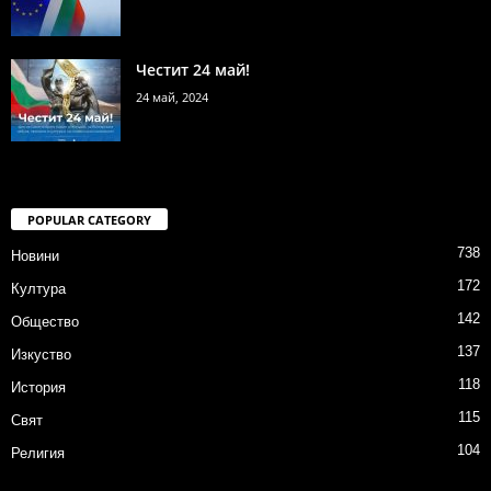
Честит 24 май!
24 май, 2024
POPULAR CATEGORY
738
Новини
172
Култура
142
Общество
137
Изкуство
118
История
115
Свят
104
Религия