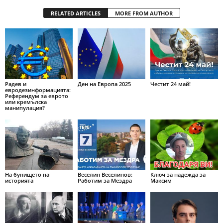
RELATED ARTICLES
MORE FROM AUTHOR
Радев и
Ден на Европа 2025
Честит 24 май!
евродезинформацията:
Референдум за еврото
или кремълска
манипулация?
На бунището на
Веселин Веселинов:
Ключ за надежда за
историята
Работим за Мездра
Максим