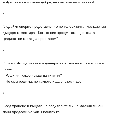
– Чувствам се толкова добре, че съм жив на този свят!
*
Гледайки оперно представление по телевизията, малката ми
дъщеря коментира: „Когато ние крещм така в детската
градина, ни карат да престанем“.
*
Стоим с 4-годишната ми дъщеря на входа на голям мол и я
питам:
– Реши ли, какво искаш да ти купя?
– Не съм решила, но каквото и да е, вземи две.
*
След хранене в къщата на родителите ми на малкия ми син
Дани предложиха чай. Попитах го: