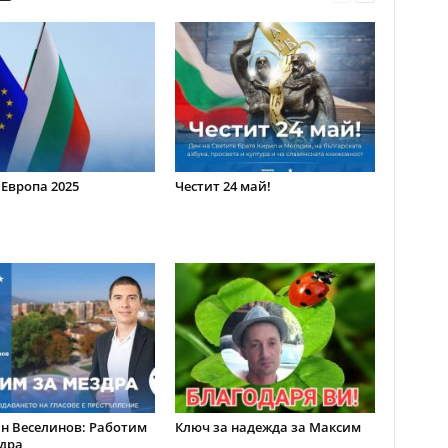
 Европа 2025
Честит 24 май!
н Веселинов: Работим
Ключ за надежда за Максим
дра