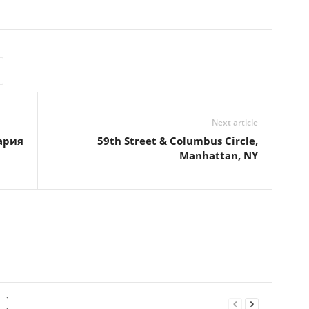
Next article
ария
59th Street & Columbus Circle,
Manhattan, NY