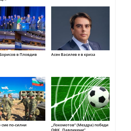
Борисов в Пловдив
Асен Василев е в криза
 сме по-силни
„Локомотов“ (Мездра) победи
ОФК „Павликени“