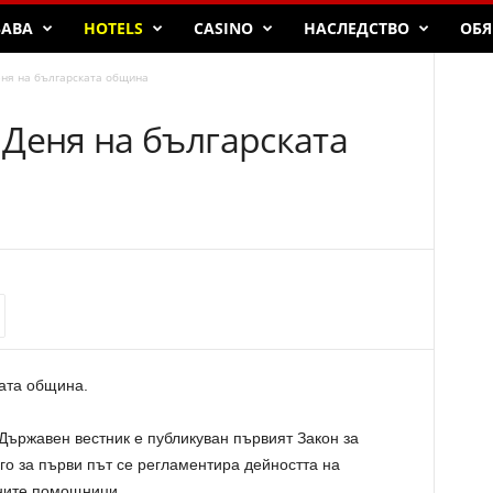
БАВА
HOTELS
CASINO
НАСЛЕДСТВО
ОБЯ
ня на българската община
 Деня на българската
ката община.
а Държавен вестник е публикуван първият Закон за
го за първи път се регламентира дейността на
хните помощници.