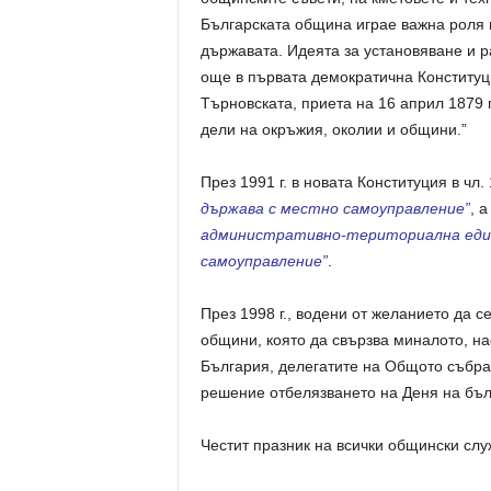
Българската община играе важна роля 
държавата. Идеята за установяване и 
още в първата демократична Конституц
Търновската, приета на 16 април 1879 г
дели на окръжия, околии и общини.”
През 1991 г. в новата Конституция в чл. 
държава с местно самоуправление”
, 
административно-териториална един
самоуправление”
.
През 1998 г., водени от желанието да с
общини, която да свързва миналото, н
България, делегатите на Общото събр
решение отбелязването на Деня на бъл
Честит празник на всички общински слу