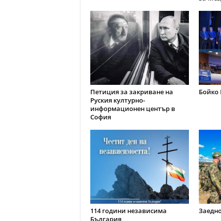
Петиция за закриване на
Бойко 
Руския културно-
информационен център в
София
114 години независима
Заедно
България