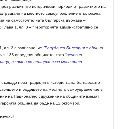
през различните исторически периоди от развитието на
разгръщане на местното самоуправление е заложена
ия на самостоятелната българска държава –
. Глава 1, чл. 3 – “Територията административно се
1, ал. 2 е записано, че
“Република България е единна
а чл. 136 определя общината, като
“основна
ица, в която се осъществява местното
е създаде нова традиция в историята на българските
астоящето и бъдещето на местното самоуправление в
ание на Национално сдружение на общините вземат
гарската община да бъде на 12 октомври.
жители!