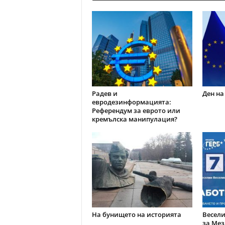
Радев и
Ден на
евродезинформацията:
Референдум за еврото или
кремълска манипулация?
На бунището на историята
Весели
за Мез