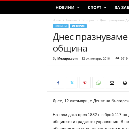
НОВИНИ
СПОРТ
ЗА ЗА
Home
Новини
История
Днес празнуваме Де
НОВИНИ
ИСТОРИЯ
Днес празнуваме
община
By
Мездра.com
-
12 октомври, 2016
3619
Днес, 12 октомври, е Денят на българс
На тази дата през 1882 г. в брой 117 н
общините и градското управление. В не
общинските съвети, на кметовете и те