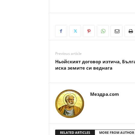
Previous article
Ньойският договор изтича, Бълг
иска земите си веднага
Мездра.com
RELATED ARTICLES
MORE FROM AUTHOR