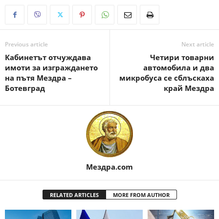
Previous article
Next article
Кабинетът отчуждава
Четири товарни
имоти за изграждането
автомобила и два
на пътя Мездра –
микробуса се сблъскаха
Ботевград
край Мездра
Мездра.com
RELATED ARTICLES
MORE FROM AUTHOR