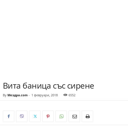
Вита баница със сирене
By
Мездра.com
-
1 февруари, 2018
6552