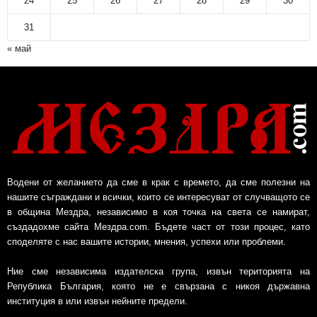
24
25
26
27
28
29
30
31
« май
Водени от желанието да сме в крак с времето, да сме полезни на
нашите съграждани и всички, които се интересуват от случващото се
в община Мездра, независимо в коя точка на света се намират,
създадохме сайта Мездра.com. Бъдете част от този процес, като
споделяте с нас вашите истории, мнения, успехи или проблеми.
Ние сме независима издателска група, извън територията на
Република България, която не е свързана с никоя държавна
институция в или извън нейните предели.