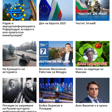
Радев и
Ден на Европа 2025
Честит 24 май!
евродезинформацията:
Референдум за еврото
или кремълска
манипулация?
На бунището на
Веселин Веселинов:
Ключ за надежда за
историята
Работим за Мездра
Максим
Петиция за закриване
Бойко Борисов в
Асен Василев е в криза
на Руския културно-
Пловдив
информационен център