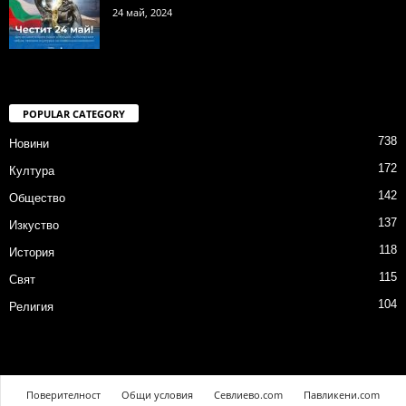
24 май, 2024
POPULAR CATEGORY
738
Новини
172
Култура
142
Общество
137
Изкуство
118
История
115
Свят
104
Религия
Поверителност
Общи условия
Севлиево.com
Павликени.com