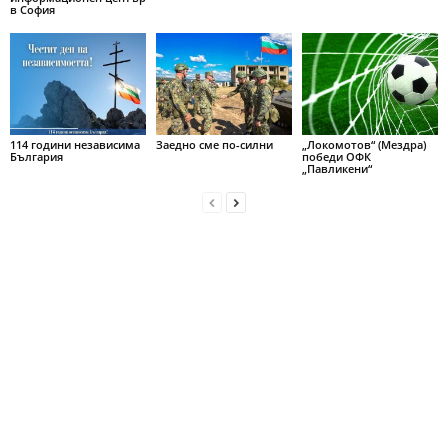
в София
114 години независима
Заедно сме по-силни
„Локомотов“ (Мездра)
България
победи ОФК
„Павликени“