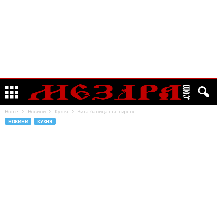
Home
Новини
Кухня
Вита баница със сирене
НОВИНИ
КУХНЯ