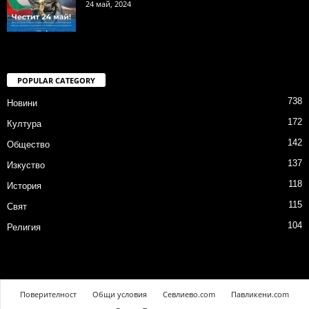
24 май, 2024
POPULAR CATEGORY
738
Новини
172
Култура
142
Общество
137
Изкуство
118
История
115
Свят
104
Религия
Поверителност
Общи условия
Севлиево.com
Павликени.com