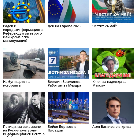
Радев и
Ден на Европа 2025
Честит 24 май!
евродезинформацията:
Референдум за еврото
или кремълска
манипулация?
На бунището на
Веселин Веселинов:
Ключ за надежда за
историята
Работим за Мездра
Максим
Петиция за закриване
Бойко Борисов в
Асен Василев е в криза
на Руския културно-
Пловдив
информационен център