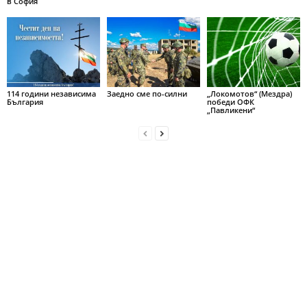
в София
114 години независима
Заедно сме по-силни
„Локомотов“ (Мездра)
България
победи ОФК
„Павликени“