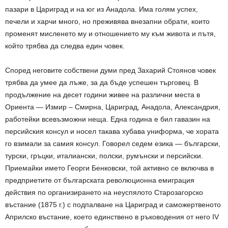
пазари в Цариград и на юг из Анадола. Има голям успех,
печели и харчи много, но преживява внезапни обрати, които
променят мисленето му и отношението му към живота и пътя,
който трябва да следва един човек.
Според неговите собствени думи пред Захарий Стоянов човек
трябва да умее да лъже, за да бъде успешен търговец. В
продължение на десет години живее на различни места в
Ориента — Измир – Смирна, Цариград, Анадола, Александрия,
работейки всевъзможни неща. Една година е бил гавазин на
персийския консул и носел такава хубава униформа, че хората
го взимали за самия консул. Говорел седем езика — български,
турски, гръцки, италиански, полски, румънски и персийски.
Приемайки името Георги Бенковски, той активно се включва в
предприетите от българската революционна емиграция
действия по организирането на неуспялото Старозагорско
въстание (1875 г.) с подпалване на Цариград и саможертвеното
Априлско въстание, което единствено в ръководения от него IV