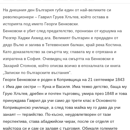
На днешния ден България губи един от най-великите си
революционери – Гаврил Груев Хлътев, който остава в
историята под името Георги Бенковски.
Бенковски е убит след предателство, пронизан от куршума на
Рюзгяр Хаджи Ахмед ага. Великият българин е предаден от
дядо Вълю и загива в Тетевенския балкан, край река Костина.
Като доказателство за смъртта му, главата му е отрязана и
изпратена в София. Очевидец на смъртта на Бенковски е
Захарий Стоянов, който описва всичко в епохалната си книга
„Записки по българските въстания”.
Георги Бенковски е роден в Копривщица на 21 септември 1843
г. Има две сестри — Куна и Василя. Има тежко детство, баща му
Грую Хлътев, дребен и почтен търговец, умира през 1848 и това
принуждава Гаврил да учи само до трети клас в Основното
Копривщенско училище, а след това майка му го дава да учи
занаят — терзийство. По-късно, неудовлетворен от тази
перспектива, става абаджийски чирак, после се отделя от
майстора си и сам се залавя с търговия. Обикаля големите