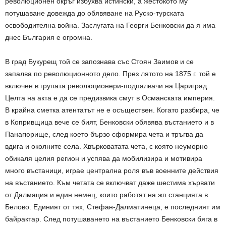
революционен окръг избухва истински, а жестокото му
потушаване довежда до обявяване на Руско-турската
освободителна война. Заслугата на Георги Бенковски да я има
днес България е огромна.
В град Букурещ той се запознава със Стоян Заимов и се
запалва по революционното дело. През лятото на 1875 г. той е
включен в групата революционери-подпалвачи на Цариград.
Целта на акта е да се предизвика смут в Османската империя.
В крайна сметка атентатът не е осъществен. Когато разбира, че
в Копривщица вече се бият, Бенковски обявява въстанието и в
Панагюрище, след което бързо сформира чета и тръгва да
вдига и околните села. Хвърковатата чета, с която неуморно
обикаля целия регион и успява да мобилизира и мотивира
много въстаници, играе централна роля във военните действия
на въстанието. Към четата се включват даже шестима хървати
от Далмация и един немец, които работят на жп станцията в
Белово. Единият от тях, Стефан-Далматинеца, е последният им
байрактар. След потушаването на въстанието Бенковски бяга в