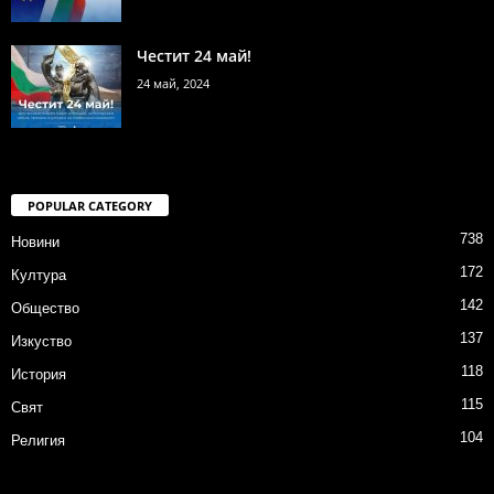
Честит 24 май!
24 май, 2024
POPULAR CATEGORY
738
Новини
172
Култура
142
Общество
137
Изкуство
118
История
115
Свят
104
Религия