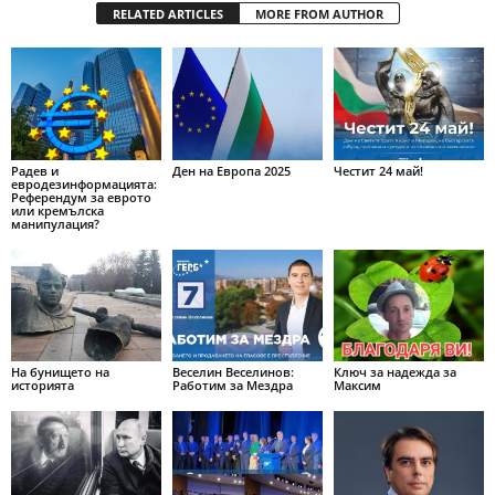
RELATED ARTICLES
MORE FROM AUTHOR
Радев и
Ден на Европа 2025
Честит 24 май!
евродезинформацията:
Референдум за еврото
или кремълска
манипулация?
На бунището на
Веселин Веселинов:
Ключ за надежда за
историята
Работим за Мездра
Максим