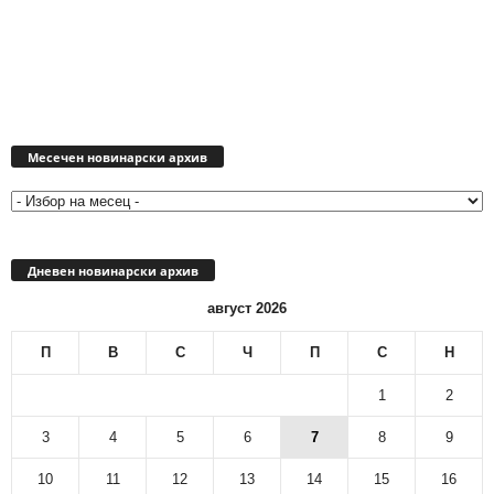
Месечен
новинарски
Месечен новинарски архив
архив
Дневен новинарски архив
август 2026
П
В
С
Ч
П
С
Н
1
2
3
4
5
6
7
8
9
10
11
12
13
14
15
16