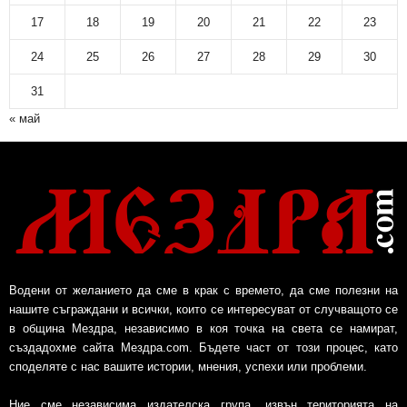
17
18
19
20
21
22
23
24
25
26
27
28
29
30
31
« май
Водени от желанието да сме в крак с времето, да сме полезни на
нашите съграждани и всички, които се интересуват от случващото се
в община Мездра, независимо в коя точка на света се намират,
създадохме сайта Мездра.com. Бъдете част от този процес, като
споделяте с нас вашите истории, мнения, успехи или проблеми.
Ние сме независима издателска група, извън територията на