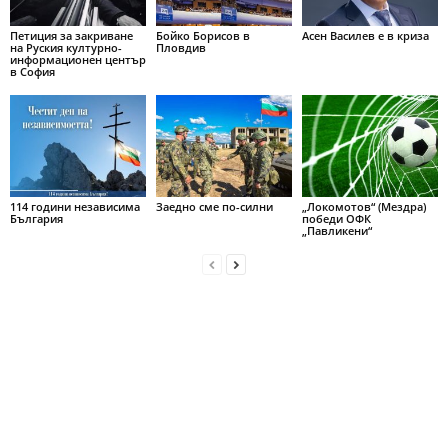
Петиция за закриване
Бойко Борисов в
Асен Василев е в криза
на Руския културно-
Пловдив
информационен център
в София
114 години независима
Заедно сме по-силни
„Локомотов“ (Мездра)
България
победи ОФК
„Павликени“