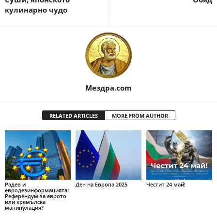
кулинарно чудо
Мездра.com
RELATED ARTICLES
MORE FROM AUTHOR
Радев и
Ден на Европа 2025
Честит 24 май!
евродезинформацията:
Референдум за еврото
или кремълска
манипулация?