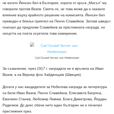
че когато Йенсен бил в България, хората от кръга „Мисъл“ му
говорили против Вазов. Смята се, че това може да е оказало
влияние върху крайното решение на комисията. Йенсен бил
преводач и близък приятел на Пенчо Славейков. Затова шведът
поискал да предложи Славейков за престижната награда, но
смъртта на поета осуетила това намерение.
Carl Gustaf Verner von Heidenstam
За съжаление, през 1917 г. наградата не е връчена на Иван
Вазов, а на Вернер фон Хайденщам (Швеция).
Досега у нас кандидатите за Нобелова награда за литература
са били Иван Вазов, Пенчо Славейков, Елисавета Багряна,
Емилиян Станев, Любомир Левчев, Блага Димитрова, Йордан
Радичков. До днес обаче нито един българин не е печелил
престижния приз.