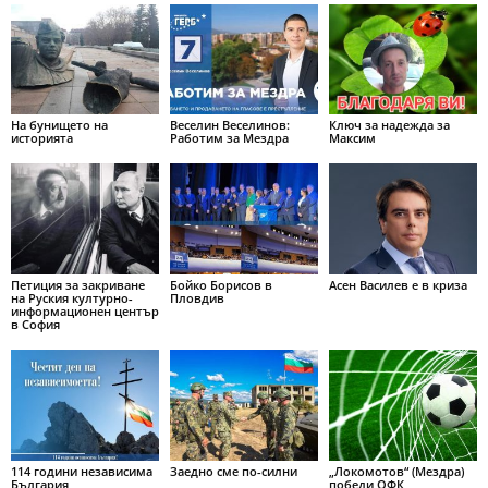
На бунището на
Веселин Веселинов:
Ключ за надежда за
историята
Работим за Мездра
Максим
Петиция за закриване
Бойко Борисов в
Асен Василев е в криза
на Руския културно-
Пловдив
информационен център
в София
114 години независима
Заедно сме по-силни
„Локомотов“ (Мездра)
България
победи ОФК