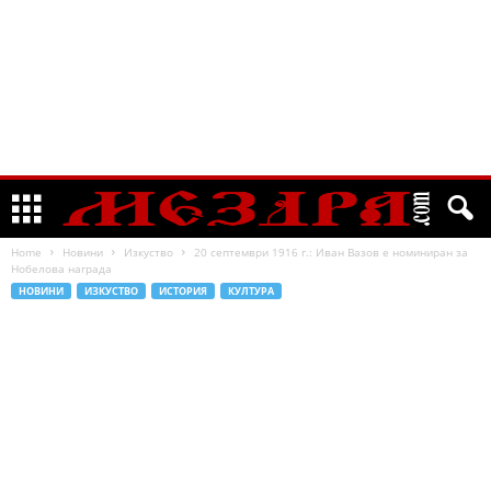
Home
Новини
Изкуство
20 септември 1916 г.: Иван Вазов е номиниран за
Нобелова награда
НОВИНИ
ИЗКУСТВО
ИСТОРИЯ
КУЛТУРА