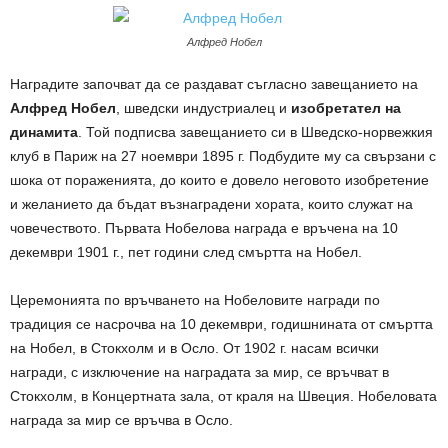
Алфред Нобел
Наградите започват да се раздават съгласно завещанието на
Алфред Нобел
, шведски индустриалец и
изобретател на
динамита
. Той подписва завещанието си в Шведско-норвежкия
клуб в Париж на 27 ноември 1895 г. Подбудите му са свързани с
шока от пораженията, до които е довело неговото изобретение
и желанието да бъдат възнаградени хората, които служат на
човечеството. Първата Нобелова награда е връчена на 10
декември 1901 г., пет години след смъртта на Нобел.
Церемонията по връчването на Нобеловите награди по
традиция се насрочва на 10 декември, годишнината от смъртта
на Нобел, в Стокхолм и в Осло. От 1902 г. насам всички
награди, с изключение на наградата за мир, се връчват в
Стокхолм, в Концертната зала, от краля на Швеция. Нобеловата
награда за мир се връчва в Осло.