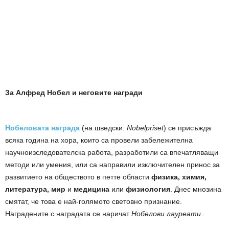
За Алфред Нобел и неговите награди
Нобеловата награда
(на шведски:
Nobelpriset
) се присъжда
всяка година на хора, които са провели забележителна
научноизследователска работа, разработили са впечатляващи
методи или умения, или са направили изключителен принос за
развитието на обществото в петте области
физика, химия,
литература, мир
и
медицина
или
физиология
. Днес мнозина
смятат, че това е най-голямото световно признание.
Наградените с наградата се наричат
Нобелови лауреати
.