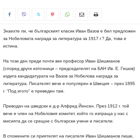
Знаехте ли, че българският класик Иван Вазов е бил предложен
за Нобеловата награда за литература за 1917 г.? Да, това е
истина.
На този ден преди почти век професор Иван Шишманов
(според други източници – председателят на БАН Ив. Е. Гешов)
издига кандидатурата на Вазов за Нобелова награда за
литература. Писателят вече е популярен в Швеция – през 1895
г. “Под игото” е преведен там.
Преводач на шведски е д-р Алфред Йенсен. През 1912 г. той
вече е член на Нобеловия комитет, който го изпраща у нас с
мисията да се срещне с български учени и писатели.
В спомените си приятелят на писателя Иван Шишманов пише,