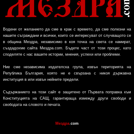
Водени от желанието да сме в крак с времето, да сме полезни на
нашите съграждани и всички, които се интересуват от случващото се
в община Мездра, независимо в коя точка на света се намират,
създадохме сайта Мездра.com. Бъдете част от този процес, като
споделяте с нас вашите истории, мнения, успехи или проблеми.
Ние сме независима издателска група, извън територията на
Република България, която не е свързана с никоя държавна
институция в или извън нейните предели.
Съдържанието на този сайт е защитено от Първата поправка към
Конституцията на САЩ, гарантираща измежду други свободи и
свободата на словото и печата.
Мездра
.
com